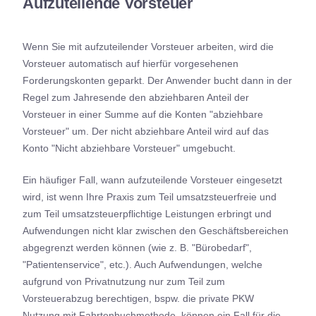
Aufzuteilende Vorsteuer
Unternehmer (gültig ab 2010)
Treibhausgasemissionszertifikate (Nr. 6)
Wenn Sie mit aufzuteilender Vorsteuer arbeiten, wird die
8
(gültig ab 01.07.2010)
Vorsteuer automatisch auf hierfür vorgesehenen
Forderungskonten geparkt. Der Anwender bucht dann in der
Altmetall/Schrott/Plastikabfälle o. ä. (Nr.
9
Regel zum Jahresende den abziehbaren Anteil der
7., Anlage 3) (gültig ab 01.01.2011)
Vorsteuer in einer Summe auf die Konten "abziehbare
Gebäudereinigung (Nr. 8) (gültig ab
Vorsteuer" um. Der nicht abziehbare Anteil wird auf das
10
01.01.2011)
Konto "Nicht abziehbare Vorsteuer" umgebucht.
Lieferungen von Gold (Nr. 9) (gültig ab
Ein häufiger Fall, wann aufzuteilende Vorsteuer eingesetzt
11
01.01.2011)
wird, ist wenn Ihre Praxis zum Teil umsatzsteuerfreie und
zum Teil umsatzsteuerpflichtige Leistungen erbringt und
Lieferungen von Mobilfunkgeräten
Aufwendungen nicht klar zwischen den Geschäftsbereichen
sowie von integrierten Schaltkreisen (Nr.
12
abgegrenzt werden können (wie z. B. "Bürobedarf",
10)
"Patientenservice", etc.). Auch Aufwendungen, welche
(gültig ab 01.07.2011)
aufgrund von Privatnutzung nur zum Teil zum
Vorsteuerabzug berechtigen, bspw. die private PKW
Lieferungen von Gas oder Elektrizität
Nutzung mit Fahrtenbuchmethode, können ein Fall für die