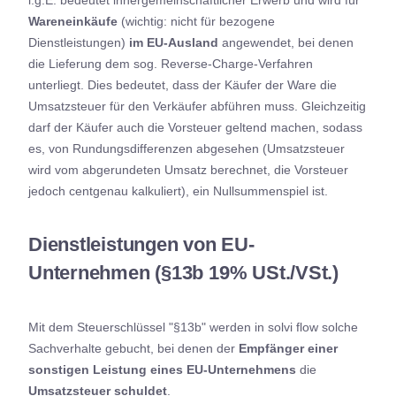
i.g.E. bedeutet innergemeinschaftlicher Erwerb und wird für
Wareneinkäufe
(wichtig: nicht für bezogene
Dienstleistungen)
im EU-Ausland
angewendet, bei denen
die Lieferung dem sog. Reverse-Charge-Verfahren
unterliegt. Dies bedeutet, dass der Käufer der Ware die
Umsatzsteuer für den Verkäufer abführen muss. Gleichzeitig
darf der Käufer auch die Vorsteuer geltend machen, sodass
es, von Rundungsdifferenzen abgesehen (Umsatzsteuer
wird vom abgerundeten Umsatz berechnet, die Vorsteuer
jedoch centgenau kalkuliert), ein Nullsummenspiel ist.
Dienstleistungen von EU-
Unternehmen (§13b 19% USt./VSt.)
Mit dem Steuerschlüssel "§13b" werden in solvi flow solche
Sachverhalte gebucht, bei denen der
Empfänger einer
sonstigen Leistung eines EU-Unternehmens
die
Umsatzsteuer schuldet
.