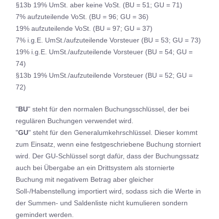
§13b 19% UmSt. aber keine VoSt. (BU = 51; GU = 71)
7% aufzuteilende VoSt. (BU = 96; GU = 36)
19% aufzuteilende VoSt. (BU = 97; GU = 37)
7% i.g.E. UmSt./aufzuteilende Vorsteuer (BU = 53; GU = 73)
19% i.g.E. UmSt./aufzuteilende Vorsteuer (BU = 54; GU =
74)
§13b 19% UmSt./aufzuteilende Vorsteuer (BU = 52; GU =
72)
"
BU
" steht für den normalen Buchungsschlüssel, der bei
regulären Buchungen verwendet wird.
"
GU
" steht für den Generalumkehrschlüssel. Dieser kommt
zum Einsatz, wenn eine festgeschriebene Buchung storniert
wird. Der GU-Schlüssel sorgt dafür, dass der Buchungssatz
auch bei Übergabe an ein Drittsystem als stornierte
Buchung mit negativem Betrag aber gleicher
Soll-/Habenstellung importiert wird, sodass sich die Werte in
der Summen- und Saldenliste nicht kumulieren sondern
gemindert werden.