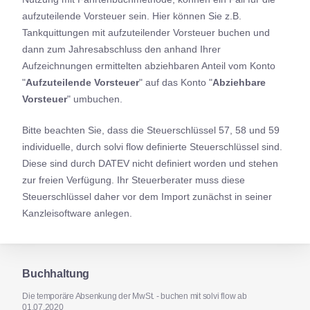
sowie von Wärme oder Kälte eines im
13
aufzuteilende Vorsteuer sein. Hier können Sie z.B.
Inland ansässigen Unternehmers (gültig
Tankquittungen mit aufzuteilender Vorsteuer buchen und
ab 01.09.2013)
dann zum Jahresabschluss den anhand Ihrer
Lieferungen der in Anlage 4
Aufzeichnungen ermittelten abziehbaren Anteil vom Konto
16
bezeichneten Gegenstände
"
Aufzuteilende Vorsteuer
" auf das Konto "
Abziehbare
Vorsteuer
" umbuchen.
Bitte beachten Sie, dass die Steuerschlüssel 57, 58 und 59
individuelle, durch solvi flow definierte Steuerschlüssel sind.
Diese sind durch DATEV nicht definiert worden und stehen
zur freien Verfügung. Ihr Steuerberater muss diese
Steuerschlüssel daher vor dem Import zunächst in seiner
Kanzleisoftware anlegen.
Buchhaltung
Die temporäre Absenkung der MwSt. - buchen mit solvi flow ab
01.07.2020