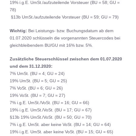
19% i.g.E. UmSt./aufzuteilende Vorsteuer (BU = 58; GU =
78)
§13b UmSt./aufzuteilende Vorsteuer (BU = 59; GU = 79)
Wichtig:
Bei Leistungs- bzw. Buchungsdatum ab dem
01.07.2020 schlüsseln die vorgenannten Steuercodes bei
gleichbleibendem BU/GU mit 16% bzw. 5%.
Zusätzliche Steuerschlüssel zwischen dem 01.07.2020
und dem 31.12.2020:
7% UmSt. (BU = 4; GU = 24)
19% UmSt. (BU = 5; GU = 25)
7% VoSt. (BU = 6; GU = 26)
19% VoSt. (BU = 7; GU = 27)
7% i.g.E. UmSt./VoSt. (BU = 16; GU = 66)
19% i.g.E. UmSt./VoSt. (BU = 17; GU = 67)
§13b 19% UmSt./VoSt. (BU = 50; GU = 70)
7% i.g.E. UmSt. aber keine VoSt. (BU = 14; GU = 64)
19% i.g.E. UmSt. aber keine VoSt. (BU = 15; GU = 65)